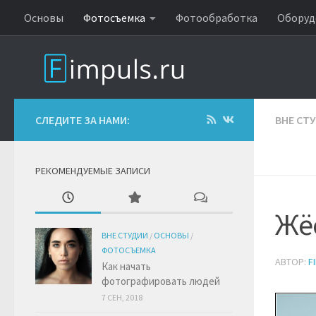
Основы
Фотосъемка
Фотообработка
Оборуд
СЛЕДИТЕ ЗА НАМИ:
ВНЕ СТ
РЕКОМЕНДУЕМЫЕ ЗАПИСИ
Жёс
ВНЕ СТУДИИ
/
ОСНОВЫ
/
ФОТОСЪЕМКА
АВТОР:
F
Как начать
фотографировать людей
7 СЕН, 2018