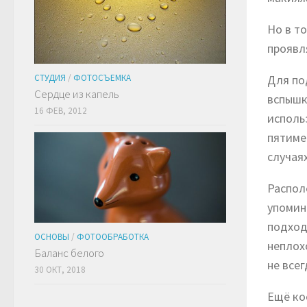
Но в т
проявл
СТУДИЯ
/
ФОТОСЪЕМКА
Для по
Сердце из капель
вспышка
16 ФЕВ, 2012
исполь
пятиме
случая
Распол
упомин
подход
ОСНОВЫ
/
ФОТООБРАБОТКА
неплох
Баланс белого
не всег
30 ОКТ, 2018
Ещё ко