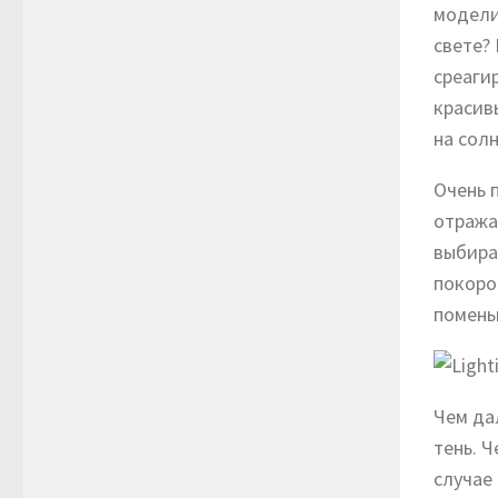
модели
свете?
среаги
красив
на сол
Очень 
отража
выбира
покор
помен
Чем да
тень. 
случае