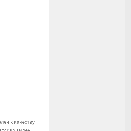
лен к качеству
ётливо виден.