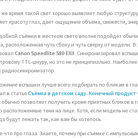
о же время такой свет хорошо выявляет любую структуру
яет красоту глаз, даёт ощущение объёма, свежести, энер
добной съёмки в жёстком свете вполне подойдёт обычн
, расположенная чуть сбоку и чуть сверху от модели. В 
зовал
Canon Speedlite 580 EXII
. Синхронизировал вспыш
тровому TTL-шнуру, но это не принципиально. Наиболее 
х радиосинхронизатор.
ожение вспышки лучше всего подбирать по бликам в глаз
ал в статье
Съёмка в детском саду. Конечный продукт
 обычно позволяет получить кроме приятных бликов в г
о расположенные тени на лице. Хотя, если модель не ста
да будут лежать так, как вам бы хотелось.
е-что про глаза. Знаете, почему при съёмке с импульсны