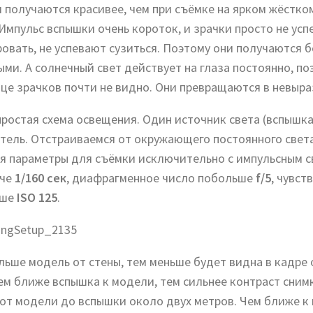
 получаются красивее, чем при съёмке на ярком жёстко
 Импульс вспышки очень короток, и зрачки просто не усп
ровать, не успевают сузиться. Поэтому они получаются 
ыми. А солнечный свет действует на глаза постоянно, по
нце зрачков почти не видно. Они превращаются в невыра
простая схема освещения. Один источник света (вспышка
тель. Отстраиваемся от окружающего постоянного свет
я параметры для съёмки исключительно с импульсным 
оче
1/160 сек
, диафрагменное число побольше
f/5
, чувст
ьше
ISO 125
.
льше модель от стены, тем меньше будет видна в кадре
Чем ближе вспышка к модели, тем сильнее контраст сним
 от модели до вспышки около двух метров. Чем ближе к