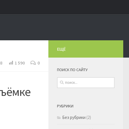
ЕЩЁ
8
1 590
0
ПОИСК ПО САЙТУ
съёмке
РУБРИКИ
Без рубрики
(2)