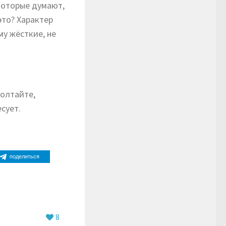
которые думают,
это? Характер
му жёсткие, не
болтайте,
сует.
поделиться
8