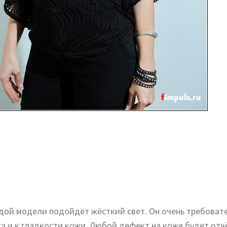
дой модели подойдёт жёсткий свет. Он очень требовате
а и к гладкости кожи. Любой дефект на коже будет отч