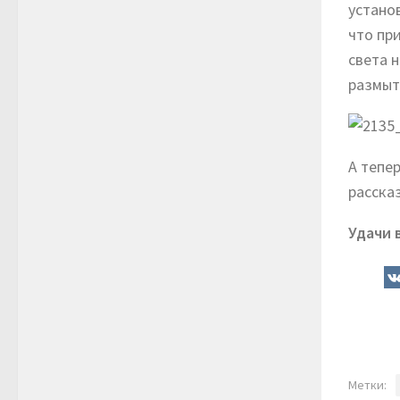
устано
что пр
света 
размыт
А тепе
расска
Удачи 
Метки: