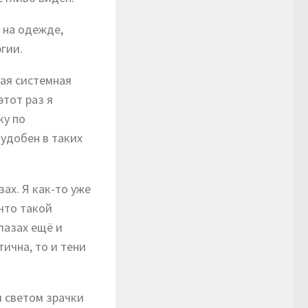
 на одежде,
гии.
ая системная
этот раз я
ку по
удобен в таких
ах. Я как-то уже
что такой
лазах ещё и
тична, то и тени
м светом зрачки