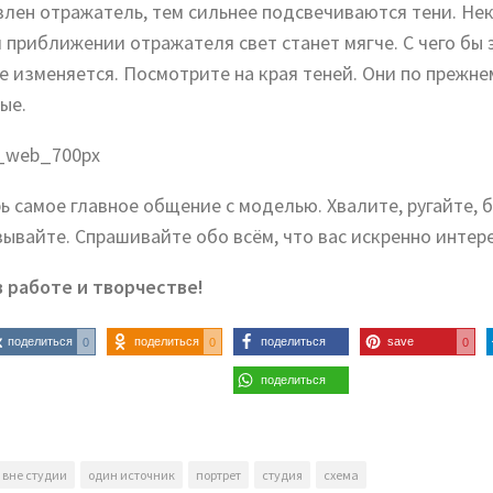
влен отражатель, тем сильнее подсвечиваются тени. Не
и приближении отражателя свет станет мягче. С чего бы 
не изменяется. Посмотрите на края теней. Они по прежне
ые.
рь самое главное общение с моделью. Хвалите, ругайте, 
зывайте. Спрашивайте обо всём, что вас искренно интере
в работе и творчестве!
поделиться
поделиться
поделиться
save
0
0
0
поделиться
вне студии
один источник
портрет
студия
схема