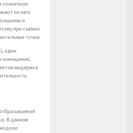
м солнечном
евают на него
большими и
этому при съёмке
зительные точки.
), один
а помещения,
светом выдержка
вительность
 отбрасываемая
ка. В данном
 модели