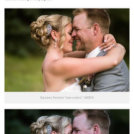
Баланс белого “как снято”: 5400 К