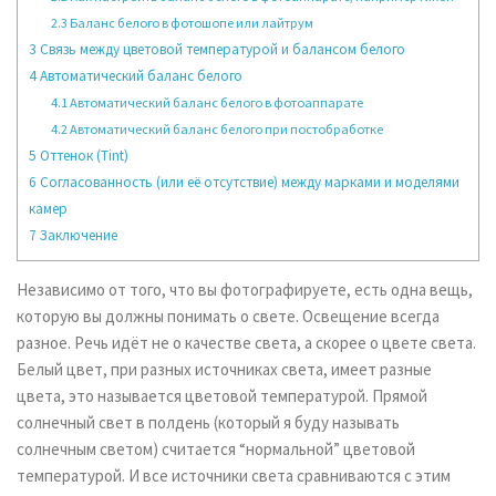
2.3
Баланс белого в фотошопе или лайтрум
3
Связь между цветовой температурой и балансом белого
4
Автоматический баланс белого
4.1
Автоматический баланс белого в фотоаппарате
4.2
Автоматический баланс белого при постобработке
5
Оттенок (Tint)
6
Согласованность (или её отсутствие) между марками и моделями
камер
7
Заключение
Независимо от того, что вы фотографируете, есть одна вещь,
которую вы должны понимать о свете. Освещение всегда
разное. Речь идёт не о качестве света, а скорее о цвете света.
Белый цвет, при разных источниках света, имеет разные
цвета, это называется цветовой температурой. Прямой
солнечный свет в полдень (который я буду называть
солнечным светом) считается “нормальной” цветовой
температурой. И все источники света сравниваются с этим