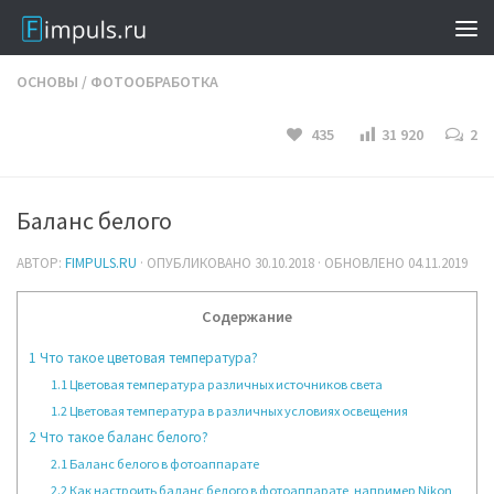
ОСНОВЫ
/
ФОТООБРАБОТКА
435
31 920
2
Баланс белого
АВТОР:
FIMPULS.RU
· ОПУБЛИКОВАНО
30.10.2018
· ОБНОВЛЕНО
04.11.2019
Содержание
1
Что такое цветовая температура?
1.1
Цветовая температура различных источников света
1.2
Цветовая температура в различных условиях освещения
2
Что такое баланс белого?
2.1
Баланс белого в фотоаппарате
2.2
Как настроить баланс белого в фотоаппарате, например Nikon