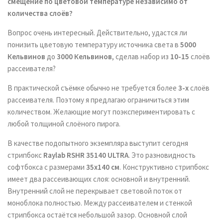
смещение по цветовой температуре независимо от
количества слоёв?
Вопрос очень интересный. Действительно, удастся ли
понизить цветовую температуру источника света в
5000
Кельвинов
до
3000 Кельвинов
, сделав набор из
10-15
слоёв
рассеивателя?
В практической съёмке обычно не требуется более
3-х
слоёв
рассеивателя. Поэтому я предлагаю ограничиться этим
количеством. Желающие могут поэкспериментировать с
любой толщиной слоёного пирога.
В качестве подопытного экземпляра выступит сегодня
стрипбокс
Raylab RSHR 35140 ULTRA
. Это разновидность
софтбокса с размерами
35х140 см
. Конструктивно стрипбокс
имеет два рассеивающих слоя: основной и внутренний.
Внутренний слой не перекрывает световой поток от
моноблока полностью. Между рассеивателем и стенкой
стрипбокса остаётся небольшой зазор. Основной слой