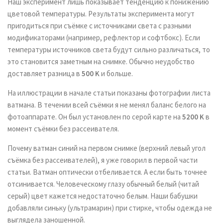
Наш эксперимент лишь показывает тенденцию к понижению
цветовой температуры. Результаты эксперимента могут
пригодиться при съёмке с источниками света с разными
модификаторами (например, рефлектор и софтбокс). Если
температуры источников света будут сильно различаться, то
это становится заметным на снимке. Обычно неудобство
доставляет разница в
500 K
и больше.
На иллюстрации в начале статьи показаны фотографии листа
ватмана. В течении всей съёмки я не менял баланс белого на
фотоаппарате. Он был установлен по серой карте на
5200 K
в
момент съёмки без рассеивателя.
Почему ватман синий на первом снимке (верхний левый угол
съёмка без рассеивателей), я уже говорил в первой части
статьи. Ватман оптически отбеливается. А если быть точнее
отсинивается. Человеческому глазу обычный белый (читай
серый) цвет кажется недостаточно белым. Наши бабушки
добавляли синьку (ультрамарин) при стирке, чтобы одежда не
выглядела заношенной.