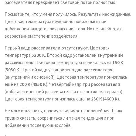
рассеивателя перекрывает световой поток полностью.
Посмотрите, что у меня получилось. Результаты неожиданные.
Цветовая температура неуклонно понижалась при
добавлении каждого слоя рассеивателя. Но нелинейно, а с
возрастанием степени воздействия.
Первый кадр
рассеиватели отсутствуют
. Цветовая
температура
5200 K
. Второй кадр установлен
внутренний
рассеиватель
. Цветовая температура понизилась на
150 K
(
5050 K
). Третий кадр установлено
два рассеивателя
(внутренний и основной). Цветовая температура понизилась
ещё на
200 K
(
4850 K
). Четвёртый кадр
три рассеивателя
(добавлен внешний рассеиватель из такого же материала).
Цветовая температура понизилась ещё на
250 K
(
4600 K
).
Не могу объяснить, почему зависимость нелинейная. Также
трудно сказать, сохраниться ли такая тенденция и при
добавлении последующих слоёв.