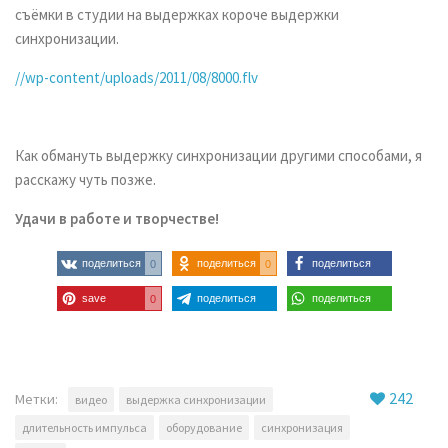
съёмки в студии на выдержках короче выдержки
синхронизации.
//wp-content/uploads/2011/08/8000.flv
Как обмануть выдержку синхронизации другими способами, я
расскажу чуть позже.
Удачи в работе и творчестве!
поделиться
поделиться
поделиться
0
0
save
поделиться
поделиться
0
242
Метки:
видео
выдержка синхронизации
длительность импульса
оборудование
синхронизация