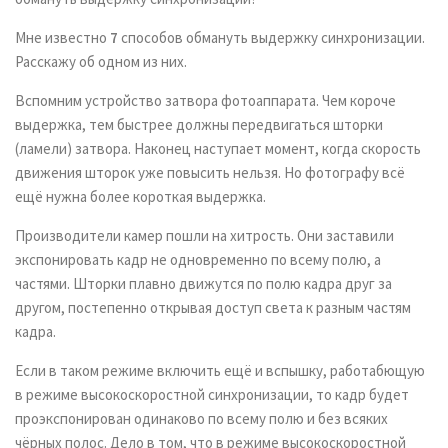
Мне известно
7
способов обмануть выдержку синхронизации.
Расскажу об одном из них.
Вспомним устройство затвора фотоаппарата. Чем короче
выдержка, тем быстрее должны передвигаться шторки
(ламели) затвора. Наконец наступает момент, когда скорость
движения шторок уже повысить нельзя. Но фотографу всё
ещё нужна более короткая выдержка.
Производители камер пошли на хитрость. Они заставили
экспонировать кадр не одновременно по всему полю, а
частями. Шторки плавно движутся по полю кадра друг за
другом, постепенно открывая доступ света к разным частям
кадра.
Если в таком режиме включить ещё и вспышку, работабющую
в режиме высокоскоростной синхронизации, то кадр будет
проэкспонирован одинаково по всему полю и без всяких
чёрных полос. Дело в том, что в режиме высокоскоростной