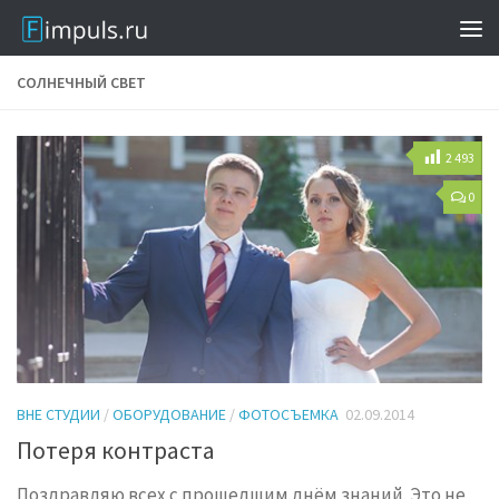
СОЛНЕЧНЫЙ СВЕТ
2 493
0
ВНЕ СТУДИИ
/
ОБОРУДОВАНИЕ
/
ФОТОСЪЕМКА
02.09.2014
Потеря контраста
Поздравляю всех с прошедшим днём знаний. Это не