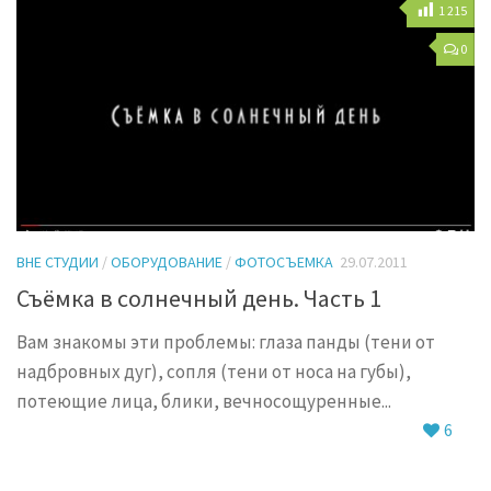
1 215
0
ВНЕ СТУДИИ
/
ОБОРУДОВАНИЕ
/
ФОТОСЪЕМКА
29.07.2011
Съёмка в солнечный день. Часть 1
Вам знакомы эти проблемы: глаза панды (тени от
надбровных дуг), сопля (тени от носа на губы),
потеющие лица, блики, вечносощуренные...
6