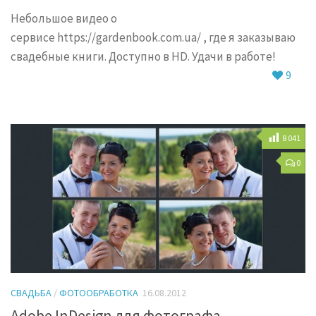
Небольшое видео о
сервисе https://gardenbook.com.ua/ , где я заказываю
свадебные книги. Доступно в HD. Удачи в работе!
9
8 041
0
СВАДЬБА
/
ФОТООБРАБОТКА
16.08.2012
Adobe InDesign для фотографа