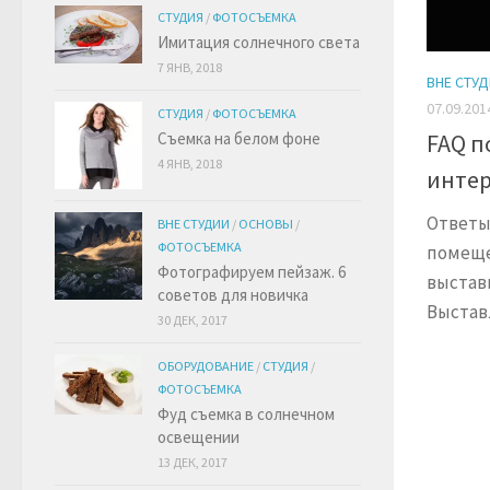
СТУДИЯ
/
ФОТОСЪЕМКА
Имитация солнечного света
7 ЯНВ, 2018
ВНЕ СТУ
07.09.201
СТУДИЯ
/
ФОТОСЪЕМКА
Съемка на белом фоне
FAQ п
4 ЯНВ, 2018
инте
Ответы 
ВНЕ СТУДИИ
/
ОСНОВЫ
/
ФОТОСЪЕМКА
помеще
Фотографируем пейзаж. 6
выстав
советов для новичка
Выставл
30 ДЕК, 2017
ОБОРУДОВАНИЕ
/
СТУДИЯ
/
ФОТОСЪЕМКА
Фуд съемка в солнечном
освещении
13 ДЕК, 2017