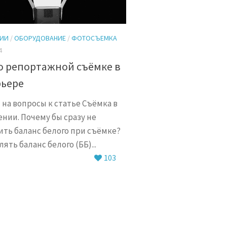
ДИИ
/
ОБОРУДОВАНИЕ
/
ФОТОСЪЕМКА
4
о репортажной съёмке в
рьере
на вопросы к статье Съёмка в
нии. Почему бы сразу не
ить баланс белого при съёмке?
ять баланс белого (ББ)...
103